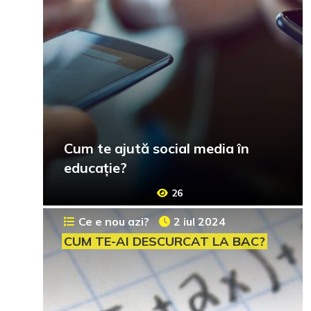
Cum te ajută social media în
educație?
26
Ce e nou azi?
2 iul 2024
CUM TE-AI DESCURCAT LA BAC?