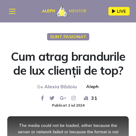
LIVE
SUNT PASIONAT
Cum atrag brandurile
de lux clienții de top?
Alexia Bădoiu
Aleph
De
31
Publicat 2 iul 2024
This
is
a
The media could not be loaded, either because the
modal
window.
server or network failed or because the format is not