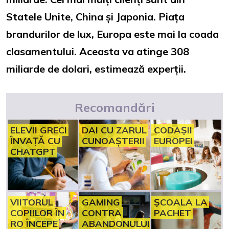
Statele Unite, China și Japonia. Piața
brandurilor de lux, Europa este mai la coada
clasamentului. Aceasta va atinge 308
miliarde de dolari, estimează experții.
Recomandări
ELEVII GRECI
DAI CU ZARUL
CODAȘII
ÎNVAȚĂ CU
CUNOAȘTERII
EUROPEI
CHATGPT
VIITORUL
GAMING
ȘCOALA LA
COPIILOR ÎN
CONTRA
PACHET
RO ÎNCEPE
ABANDONULUI