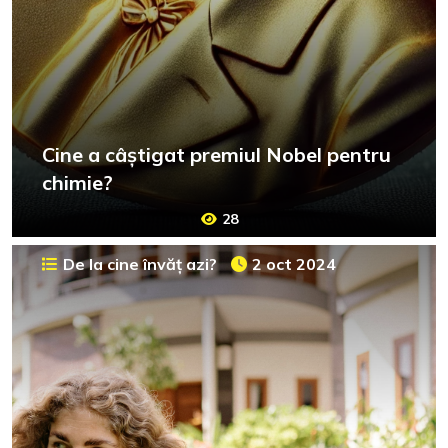
Cine a câștigat premiul Nobel pentru
chimie?
28
De la cine învăț azi?
2 oct 2024