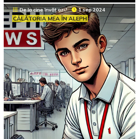
De la cine învăț azi?
1 sep 2024
CĂLĂTORIA MEA ÎN ALEPH