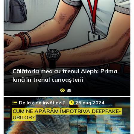
Călătoria mea cu trenul Aleph: Prima
lună în trenul cunoașterii
89
De la cine învăț azi?
25 aug 2024
CUM NE APĂRĂM ÎMPOTRIVA DEEPFAKE-
URILOR?