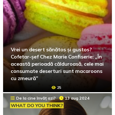
Vrei un desert sănătos și gustos?
Cofetar-șef Chez Marie Confiserie: „În
această perioadă călduroasă, cele mai
consumate deserturi sunt macaroons
cu zmeură”
25
De la cine învăț azi?
13 aug 2024
WHAT DO YOU THINK?