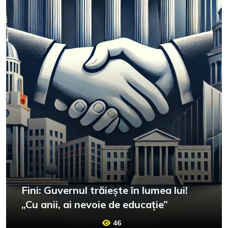
Fini: Guvernul trăiește în lumea lui!
„Cu anii, ai nevoie de educație”
46