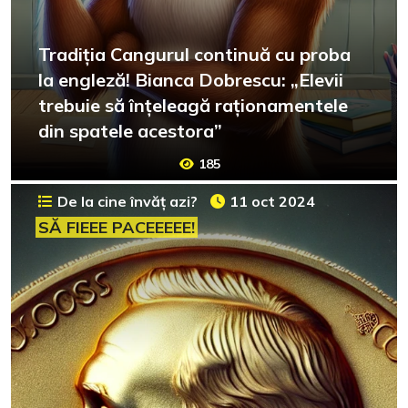
Tradiția Cangurul continuă cu proba
la engleză! Bianca Dobrescu: „Elevii
trebuie să înțeleagă raționamentele
din spatele acestora”
185
De la cine învăț azi?
11 oct 2024
SĂ FIEEE PACEEEEE!