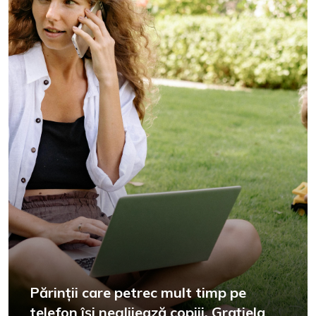
Părinții care petrec mult timp pe
telefon își neglijează copiii. Grațiela