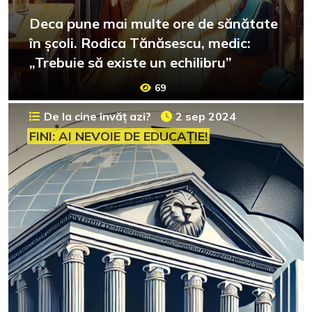
Deca pune mai multe ore de sănătate
în școli. Rodica Tănăsescu, medic:
„Trebuie să existe un echilibru”
69
De la cine învăț azi?
2 sep 2024
FINI: AI NEVOIE DE EDUCAȚIE!