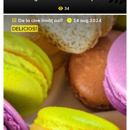
34
De la cine învăț azi?
14 aug 2024
DELICIOS!