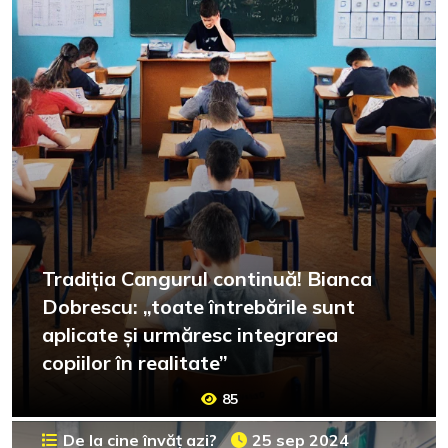
Tradiția Cangurul continuă! Bianca
Dobrescu: „toate întrebările sunt
aplicate și urmăresc integrarea
copiilor în realitate”
85
De la cine învăț azi?
25 sep 2024