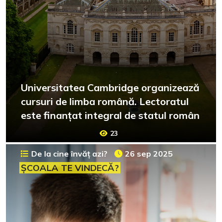
Universitatea Cambridge organizează
cursuri de limba română. Lectoratul
este finanțat integral de statul român
23
De la cine învăț azi?
26 sep 2025
ȘCOALA TE VINDECĂ?