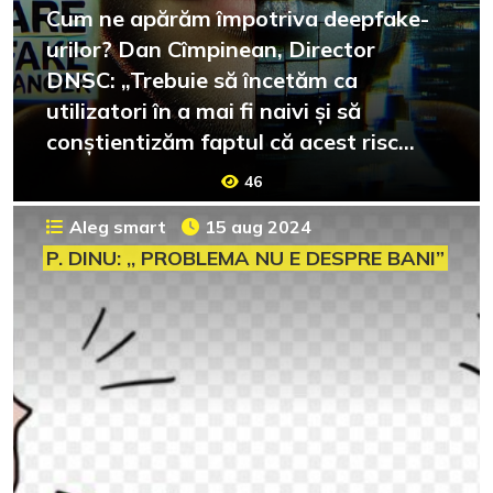
Cum ne apărăm împotriva deepfake-
urilor? Dan Cîmpinean, Director
DNSC: „Trebuie să încetăm ca
utilizatori în a mai fi naivi și să
conștientizăm faptul că acest risc
este unul real.”
46
Aleg smart
15 aug 2024
P. DINU: ,, PROBLEMA NU E DESPRE BANI”