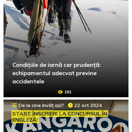
Condițiile de iarnă cer prudență:
echipamentul adecvat previne
accidentele
181
De la cine învăț azi?
22 oct 2024
START ÎNSCRIERI LA CONCURSUL ÎN
ENGLEZĂ!