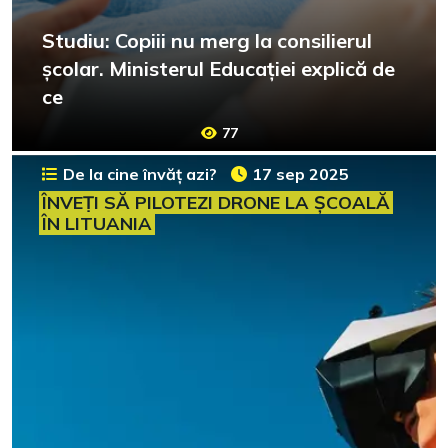
Studiu: Copiii nu merg la consilierul
școlar. Ministerul Educației explică de
ce
77
De la cine învăț azi?
17 sep 2025
ÎNVEȚI SĂ PILOTEZI DRONE LA ȘCOALĂ
ÎN LITUANIA