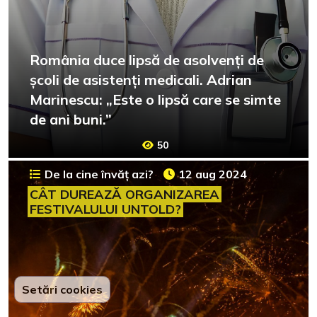
România duce lipsă de asolvenți de
școli de asistenți medicali. Adrian
Marinescu: „Este o lipsă care se simte
de ani buni.”
50
De la cine învăț azi?
12 aug 2024
CÂT DUREAZĂ ORGANIZAREA
FESTIVALULUI UNTOLD?
Setări cookies