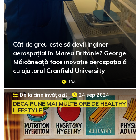
Cât de greu este să devii inginer
aerospațial în Marea Britanie? George
Măicăneață face inovație aerospațială
cu ajutorul Cranfield University
134
De la cine învăț azi?
24 sep 2024
DECA PUNE MAI MULTE ORE DE HEALTHY
LIFESTYLE