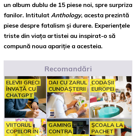
un album dublu de 15 piese noi, spre surpriza
fanilor. Intitulat
Anthology
, acesta prezintă
piese despre fatalism și durere. Experiențele
triste din viața artistei au inspirat-o să
compună noua apariție a acesteia.
Recomandări
ELEVII GRECI
DAI CU ZARUL
CODAȘII
ÎNVAȚĂ CU
CUNOAȘTERII
EUROPEI
CHATGPT
VIITORUL
GAMING
ȘCOALA LA
COPIILOR ÎN
CONTRA
PACHET