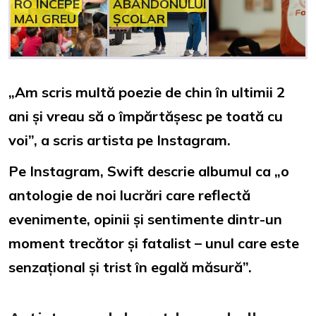
RO ÎNCEPE
ABANDONULUI
MAI GREU
ȘCOLAR
„Am scris multă poezie de chin în ultimii 2
ani și vreau să o împărtășesc pe toată cu
voi”, a scris artista pe Instagram.
Pe Instagram, Swift descrie albumul ca „o
antologie de noi lucrări care reflectă
evenimente, opinii și sentimente dintr-un
moment trecător și fatalist – unul care este
senzațional și trist în egală măsură”.