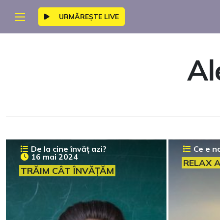
URMĂREȘTE LIVE
Al
De la cine învăț azi?
Ce e n
16 mai 2024
RELAX A
TRĂIM CÂT ÎNVĂȚĂM