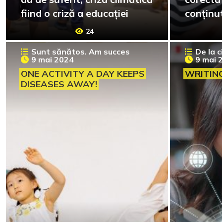
fiind o criză a educației
conținu
raportez
24
Sunt sănătos. Am succes
De la c
9 mai 2024
9 mai 
ONE ACTIVITY A DAY KEEPS
WRITING
DISEASES AWAY!