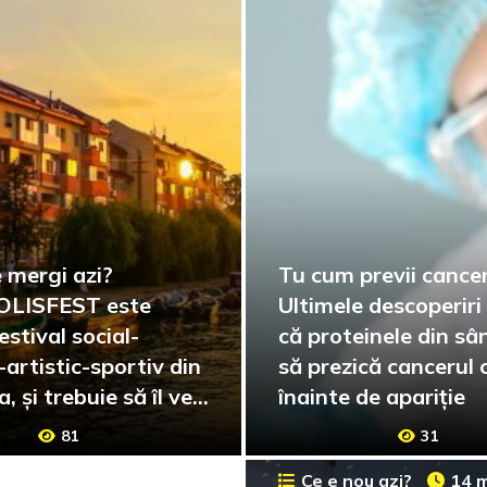
 mergi azi?
Tu cum previi cance
LISFEST este
Ultimele descoperiri
estival social-
că proteinele din sâ
-artistic-sportiv din
să prezică cancerul 
 și trebuie să îl vezi
înainte de apariție
t!
81
31
Ce e nou azi?
14 