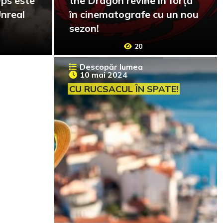
ps este
the Dragon revine în forță
Unreal
în cinematografe cu un nou
sezon!
20
Descopăr lumea
10 mai 2024
CU RUCSACUL ÎN SPATE!