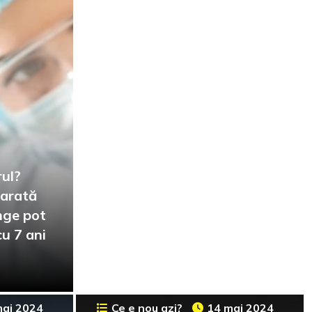
rul?
 arată
nge pot
cu 7 ani
mai 2024
Ce e nou azi?
14 mai 2024