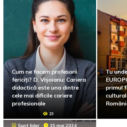
Cum ne facem profesorii
Tu unde
fericiți? D. Vișoianu: Cariera
EUROPO
didactică este una dintre
primul f
cele mai dificile cariere
cultural
profesionale
România,
neapăra
23
Sunt lider
15 mai 2024