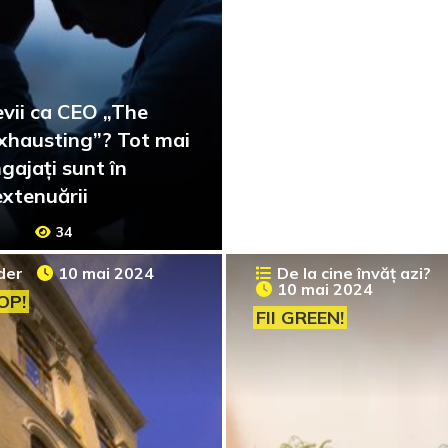
vii ca CEO „The
xhausting”? Tot mai
gajați sunt în
extenuării
34
der
10 mai 2024
De la cine învăț azi?
10 mai 2024
OP!
FII GREEN!