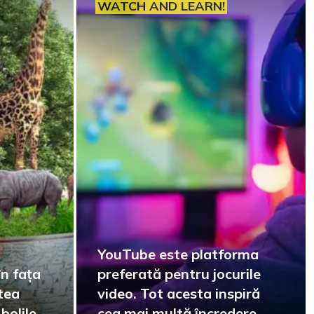
WATCH AND LEARN!
YouTube este platforma
în fața
preferată pentru jocurile
atea
video. Tot acesta inspiră
bolile
cea mai multă încredere