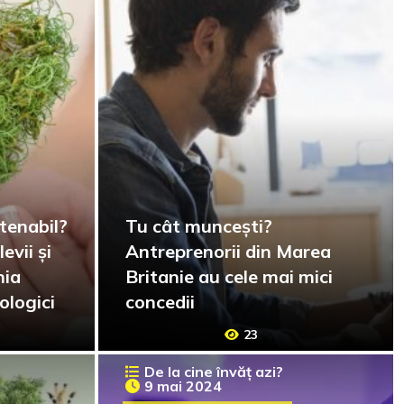
stenabil?
Tu cât muncești?
vii și
Antreprenorii din Marea
nia
Britanie au cele mai mici
ologici
concedii
23
De la cine învăț azi?
9 mai 2024