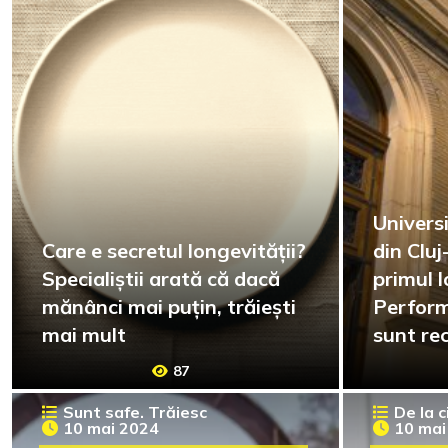
Univers
Care e secretul longevității?
din Clu
Specialiștii arată că dacă
primul l
mănânci mai puțin, trăiești
Perform
mai mult
sunt rec
interna
87
Sunt safe. Trăiesc
De la c
10 mai 2024
10 mai