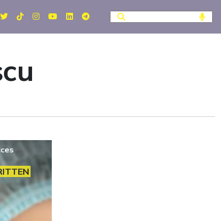
scu
cces
RITTEN