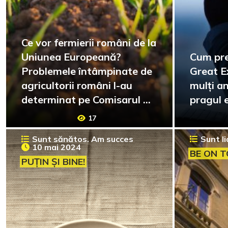
Ce vor fermierii români de la
Uniunea Europeană?
Cum pre
Problemele întâmpinate de
Great E
agricultorii români l-au
mulți an
determinat pe Comisarul UE
pragul 
să vină pe teren
17
Sunt sănătos. Am succes
Sunt li
10 mai 2024
BE ON T
PUȚIN ȘI BINE!