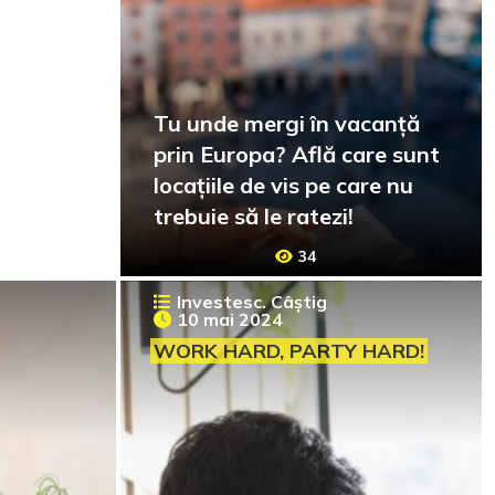
Tu unde mergi în vacanță
prin Europa? Află care sunt
locațiile de vis pe care nu
trebuie să le ratezi!
34
Investesc. Câștig
10 mai 2024
WORK HARD, PARTY HARD!