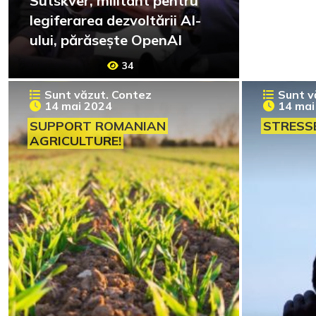
Sutskver, militant pentru
legiferarea dezvoltării AI-
ului, părăsește OpenAI
34
Sunt văzut. Contez
Sunt v
14 mai 2024
14 mai
SUPPORT ROMANIAN
STRESS
AGRICULTURE!