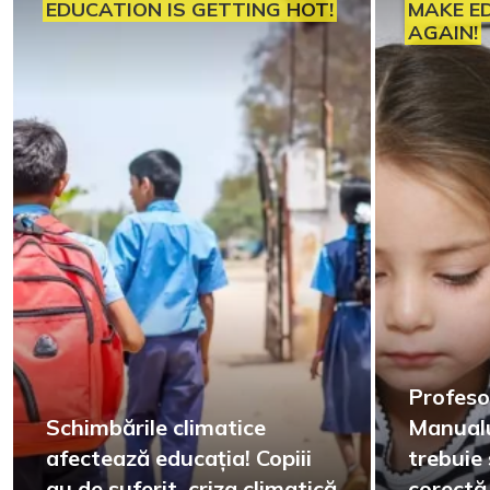
EDUCATION IS GETTING HOT!
MAKE E
AGAIN!
Profesor
Schimbările climatice
Manualu
afectează educația! Copiii
trebuie
au de suferit, criza climatică
corectă 