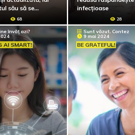
tul său să se
infecțioase
e la vârsta elevilor
68
28
ine învăț azi?
Sunt văzut. Contez
2024
9 mai 2024
 AI SMART!
BE GRATEFUL!