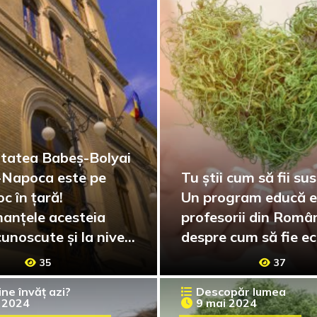
itatea Babeș-Bolyai
j-Napoca este pe
Tu știi cum să fii su
oc în țară!
Un program educă ele
anțele acesteia
profesorii din Româ
unoscute și la nivel
despre cum să fie ec
țional
35
37
ine învăț azi?
Descopăr lumea
 2024
9 mai 2024