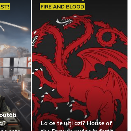
AST!
FIRE AND BLOOD
outăți
g?
La ce te uiți azi? House of