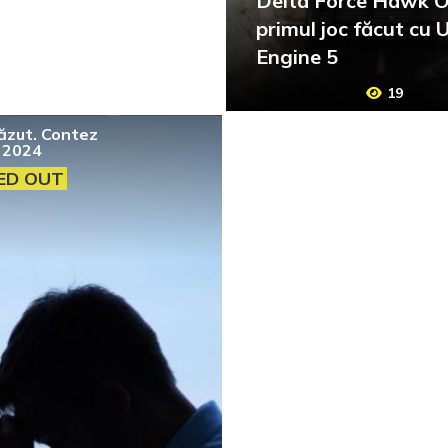
Delta Force Hawk O
primul joc făcut cu 
Engine 5
19
ăzut. Contez
 2024
ED OUT