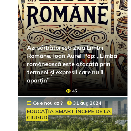
Azi sărbătorești Ziua Limbii
Române. Ioan Aurel Pop: „Limba
românească este atacată prin
termeni și expresii care nu îi
aparțin”
45
Ce e nou azi?
31 aug 2024
EDUCAȚIA SMART ÎNCEPE DE LA
CIUGUD