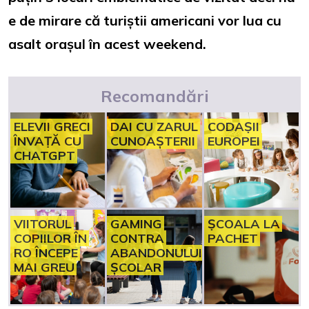
e de mirare că turiștii americani vor lua cu
asalt orașul în acest weekend.
Recomandări
ELEVII GRECI
DAI CU ZARUL
CODAȘII
ÎNVAȚĂ CU
CUNOAȘTERII
EUROPEI
CHATGPT
VIITORUL
GAMING
ȘCOALA LA
COPIILOR ÎN
CONTRA
PACHET
RO ÎNCEPE
ABANDONULUI
MAI GREU
ȘCOLAR