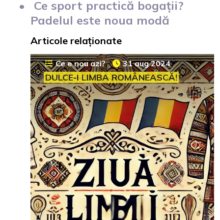
Ce sport practică bogații?
Padelul este noua modă
Articole relaționate
Ce e nou azi?
31 aug 2024
DULCE-I LIMBA ROMÂNEASCĂ!