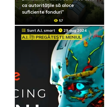
ca autoritățile să aloce
suficiente fonduri”
57
Sunt A.I. smart
29 aug 2024
A.I. ÎȚI PREGĂTEȘTE MENIUL