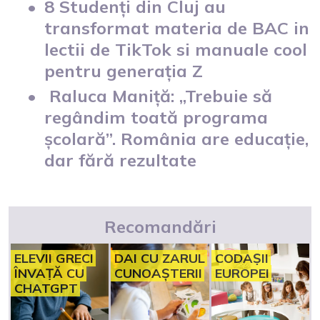
8 Studenți din Cluj au
transformat materia de BAC in
lectii de TikTok si manuale cool
pentru generația Z
Raluca Maniță: „Trebuie să
regândim toată programa
școlară”. România are educație,
dar fără rezultate
Recomandări
ELEVII GRECI
DAI CU ZARUL
CODAȘII
ÎNVAȚĂ CU
CUNOAȘTERII
EUROPEI
CHATGPT