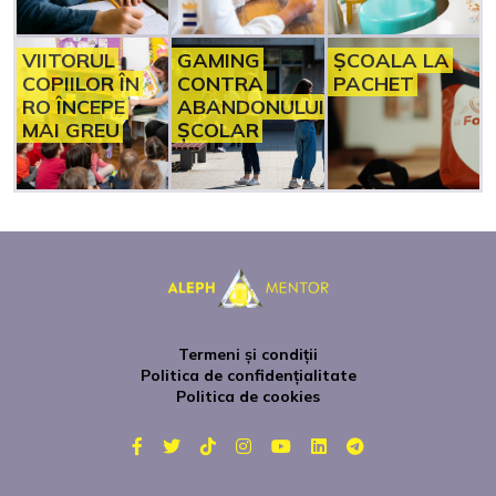
VIITORUL
GAMING
ȘCOALA LA
COPIILOR ÎN
CONTRA
PACHET
RO ÎNCEPE
ABANDONULUI
MAI GREU
ȘCOLAR
Termeni și condiții
Politica de confidențialitate
Politica de cookies