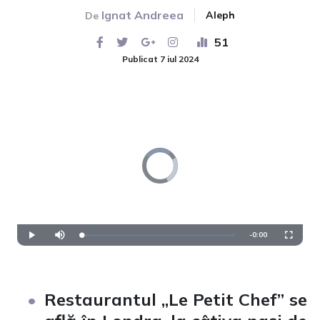
Ignat Andreea
Aleph
De
51
Publicat 7 iul 2024
Video
Player
is
loading.
Remaining
-
0:00
Loaded
:
Play
Mute
Fullscre
0%
Time
Restaurantul „Le Petit Chef” se