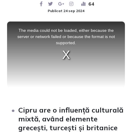
64
Publicat 24 sep 2024
This
is
a
The media could not be loaded, either because the
modal
window.
server or network failed or because the format is not
supported.
Cipru are o influență culturală
mixtă, având elemente
grecești, turcești și britanice