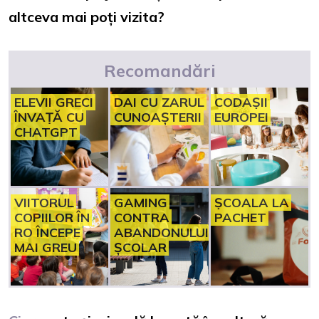
altceva mai poți vizita?
Recomandări
ELEVII GRECI
DAI CU ZARUL
CODAȘII
ÎNVAȚĂ CU
CUNOAȘTERII
EUROPEI
CHATGPT
VIITORUL
GAMING
ȘCOALA LA
COPIILOR ÎN
CONTRA
PACHET
RO ÎNCEPE
ABANDONULUI
MAI GREU
ȘCOLAR