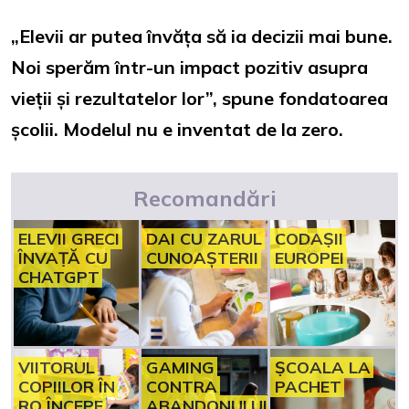
„Elevii ar putea învăța să ia decizii mai bune.
Noi sperăm într-un impact pozitiv asupra
vieții și rezultatelor lor”, spune fondatoarea
școlii. Modelul nu e inventat de la zero.
Recomandări
ELEVII GRECI
DAI CU ZARUL
CODAȘII
ÎNVAȚĂ CU
CUNOAȘTERII
EUROPEI
CHATGPT
VIITORUL
GAMING
ȘCOALA LA
COPIILOR ÎN
CONTRA
PACHET
RO ÎNCEPE
ABANDONULUI