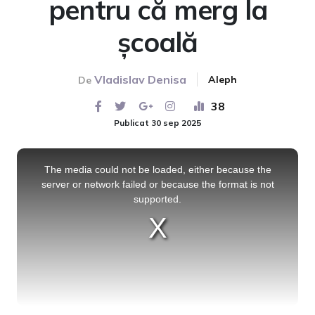
pentru că merg la
școală
Vladislav Denisa
Aleph
De
38
Publicat 30 sep 2025
This
is
a
The media could not be loaded, either because the
modal
window.
server or network failed or because the format is not
supported.