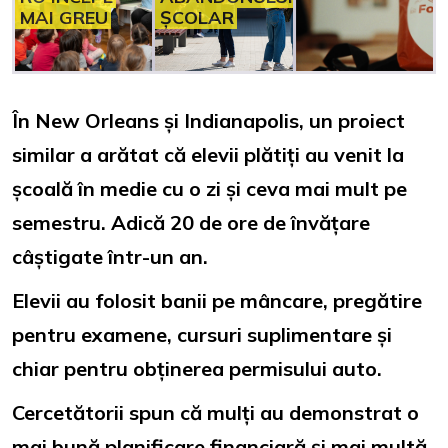
MAI GREU
ȘCOLAR
În New Orleans și Indianapolis, un proiect
similar a arătat că elevii plătiți au venit la
școală în medie cu o zi și ceva mai mult pe
semestru. Adică 20 de ore de învățare
câștigate într-un an.
Elevii au folosit banii pe mâncare, pregătire
pentru examene, cursuri suplimentare și
chiar pentru obținerea permisului auto.
Cercetătorii spun că mulți au demonstrat o
mai bună planificare financiară și mai multă