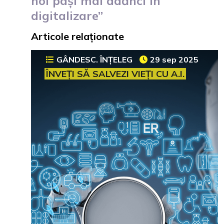
noi pași mai adănci în
digitalizare”
Articole relaționate
GÂNDESC. ÎNȚELEG
29 sep 2025
ÎNVEȚI SĂ SALVEZI VIEȚI CU A.I.