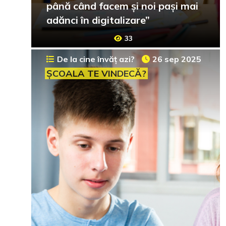
până când facem și noi pași mai
adănci în digitalizare”
33
De la cine învăț azi?
26 sep 2025
ȘCOALA TE VINDECĂ?