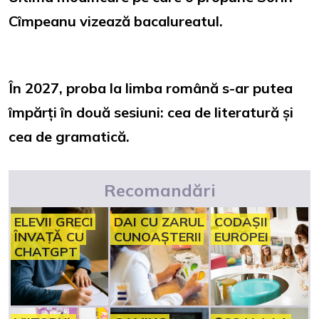
Cîmpeanu vizează bacalureatul.
În 2027, proba la limba română s-ar putea
împărți în două sesiuni: cea de literatură și
cea de gramatică.
Recomandări
ELEVII GRECI
DAI CU ZARUL
CODAȘII
ÎNVAȚĂ CU
CUNOAȘTERII
EUROPEI
CHATGPT