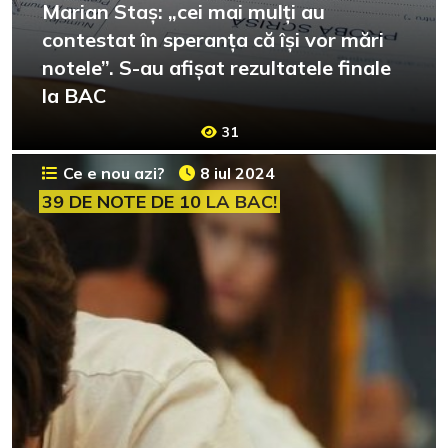
Marian Staș: „cei mai mulți au
contestat în speranța că își vor mări
notele”. S-au afișat rezultatele finale
la BAC
31
Ce e nou azi?
8 iul 2024
39 DE NOTE DE 10 LA BAC!