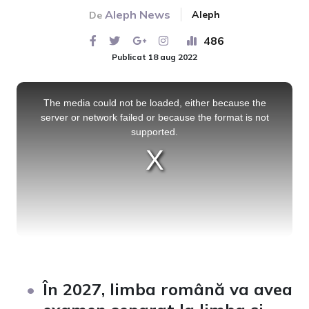
Aleph News
Aleph
De
486
Publicat 18 aug 2022
This
is
a
The media could not be loaded, either because the
modal
window.
server or network failed or because the format is not
supported.
În 2027, limba română va avea