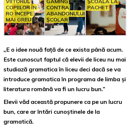
VIITORUL
GAMING
ȘCOALA LA
COPIILOR ÎN
CONTRA
PACHET
RO ÎNCEPE
ABANDONULUI
MAI GREU
ȘCOLAR
„E o idee nouă față de ce exista până acum.
Este cunoscut faptul că elevii de liceu nu mai
studiază gramatica în liceu deci dacă se va
introduce gramatica în programa de limba și
literatura română va fi un lucru bun.”
Elevii văd această propunere ca pe un lucru
bun, care ar întări cunoștinele de la
gramatică.