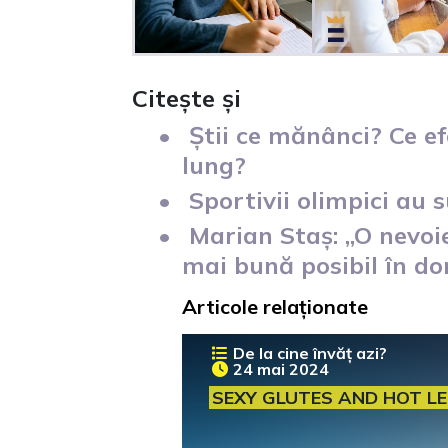
Citește și
Știi ce mănânci? Ce e
lung?
Sportivii olimpici au 
Marian Staș: „O nevoie
mai bună posibil în do
Articole relaționate
De la cine învăț azi?
24 mai 2024
SEXY GLUTES AND HOT L