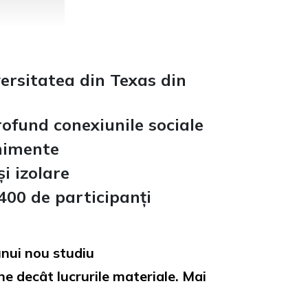
ersitatea din Texas din
ofund conexiunile sociale
enimente
i izolare
400 de participanți
unui nou studiu
ne decât lucrurile materiale. Mai