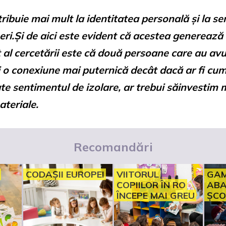
tribuie mai mult la identitatea personală și la 
eri.Și de aici este evident că acestea generează 
 al cercetării este că două persoane care au avu
imți o conexiune mai puternică decât dacă ar fi cu
te sentimentul de izolare, ar trebui săinvestim 
teriale.
Recomandări
CODAȘII EUROPEI
VIITORUL
GAM
COPIILOR ÎN RO
ABA
ÎNCEPE MAI GREU
ȘCO