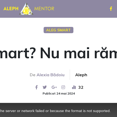
ALEG SMART
smart? Nu mai răm
De
Alexia Bădoiu
Aleph
32
Publicat 24 mai 2024
he server or network failed or because the format is not supported.