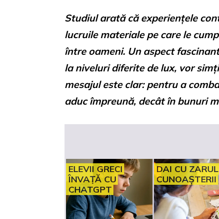
Studiul arată că experiențele con
lucruile materiale pe care le cump
între oameni. Un aspect fascinant
la niveluri diferite de lux, vor s
mesajul este clar: pentru a comba
aduc împreună, decât în bunuri ma
ELEVII GRECI
DAI CU ZARUL
ÎNVAȚĂ CU
CUNOAȘTERII
CHATGPT