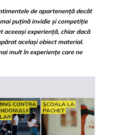
sentimentele de apartenență decât
mai puțină invidie și competiție
t aceeași experiență, chiar dacă
mpărat același obiect material.
mai mult în experiențe care ne
ING CONTRA
ȘCOALA LA
NDONULUI
PACHET
LAR