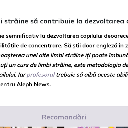
 străine să contribuie la dezvoltarea c
ie semnificativ la dezvoltarea copilului deoarece
tățile de concentrare. Să știi doar engleză în z
așterea unei alte limbi străine îți poate îmbunăt
ți un curs de limbi străine, este metodologia de
ilului. Iar
profesorul
trebuie să aibă aceste abil
pentru Aleph News.
Recomandări