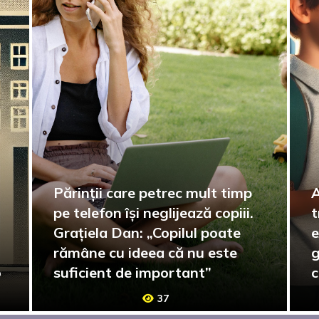
Părinții care petrec mult timp
A
pe telefon își neglijează copiii.
t
Grațiela Dan: „Copilul poate
e
rămâne cu ideea că nu este
g
o
suficient de important”
c
37