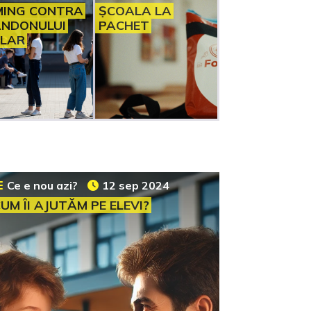
ING CONTRA
ȘCOALA LA
NDONULUI
PACHET
LAR
Ce e nou azi?
12 sep 2024
UM ÎI AJUTĂM PE ELEVI?