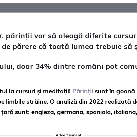
 părinții vor să aleagă diferite cursuri
de părere că toată lumea trebuie să șt
ului, doar 34% dintre români pot comu
ul la cursuri și meditații!
Părinții
sunt în goană 
pe limbile străine. O analiză din 2022 realizată 
n țară sunt: engleza, germana, spaniola, italiana
Advertisment