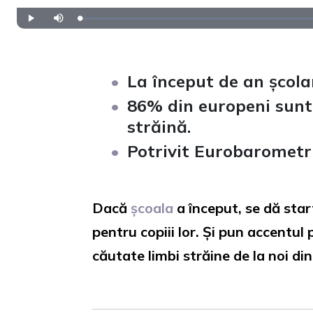
Loaded
:
Play
Mute
0%
La început de an școlar,
86% din europeni sunt 
străină.
Potrivit Eurobarometr
Dacă
școala
a început, se dă start
pentru copiii lor. Și pun accentul 
căutate limbi străine de la noi di