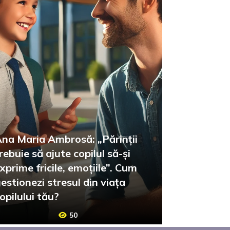
na Maria Ambrosă: „Părinții
rebuie să ajute copilul să-și
xprime fricile, emoțiile”. Cum
estionezi stresul din viața
opilului tău?
50