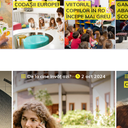
CODAȘII EUROPEI
VIITORUL
GAM
COPIILOR ÎN RO
ABA
ÎNCEPE MAI GREU
ȘCO
De la cine învăț azi?
2 oct 2024
C