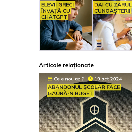
ELEVII GRECI
DAI CU ZARUL
ÎNVAȚĂ CU
CUNOAȘTERII
CHATGPT
Articole relaționate
Ce e nou azi?
19 oct 2024
ABANDONUL ȘCOLAR FACE
GAURĂ-N BUGET