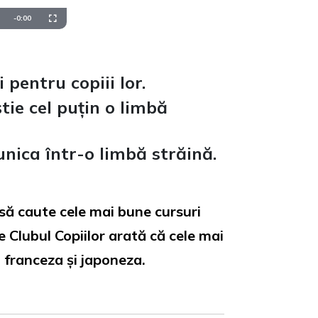
Remaining
-
0:00
Fullscreen
Time
 pentru copiii lor.
ie cel puțin o limbă
nica într-o limbă străină.
să caute cele mai bune cursuri
de Clubul Copiilor arată că cele mai
, franceza și japoneza.