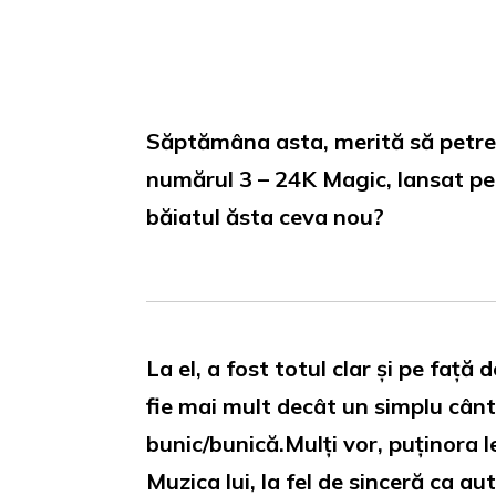
Loaded
:
Unmute
0%
Săptămâna asta, merită să petreci
numărul 3 – 24K Magic, lansat pe
băiatul ăsta ceva nou?
La el, a fost totul clar și pe față
fie mai mult decât un simplu cântă
bunic/bunică.Mulți vor, puținora le
Muzica lui, la fel de sinceră ca au