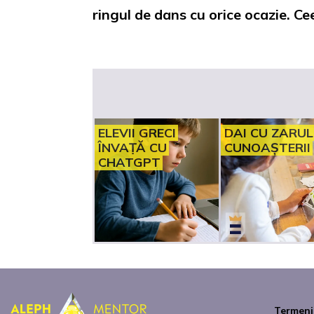
ringul de dans cu orice ocazie. Cee
ELEVII GRECI
DAI CU ZARUL
ÎNVAȚĂ CU
CUNOAȘTERII
CHATGPT
Termeni 