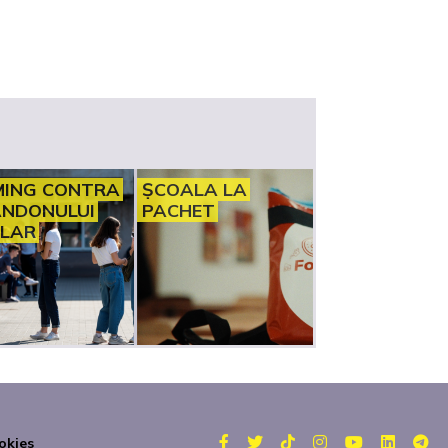
ING CONTRA
ȘCOALA LA
NDONULUI
PACHET
LAR
okies