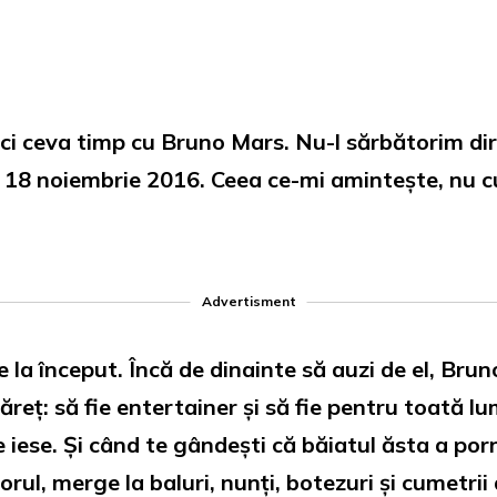
 ceva timp cu Bruno Mars. Nu-l sărbătorim direc
 18 noiembrie 2016. Ceea ce-mi amintește, nu cu
Advertisment
 de la început. Încă de dinainte să auzi de el, Br
reț: să fie entertainer și să fie pentru toată lum
 iese. Și când te gândești că băiatul ăsta a porni
torul, merge la baluri, nunți, botezuri și cumetrii