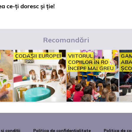
a ce-ți doresc și ție!
Recomandări
CODAȘII EUROPEI
VIITORUL
GAM
COPIILOR ÎN RO
ABA
ÎNCEPE MAI GREU
ȘCO
și condiții
Politica de confidențialitate
Politica de co