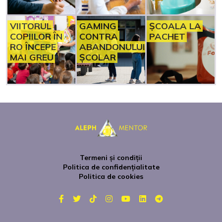
VIITORUL
GAMING
ȘCOALA LA
COPIILOR ÎN
CONTRA
PACHET
RO ÎNCEPE
ABANDONULUI
MAI GREU
ȘCOLAR
Termeni și condiții
Politica de confidențialitate
Politica de cookies