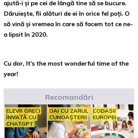
ajută-i și pe cei de lângă tine să se bucure.
Dăruiește, fii alături de ei în orice fel poți. O
să vină și vremea în care să facem tot ce ne-
a lipsit în 2020.
Cu dor, It’s the most wonderful time of the
year!
Recomandări
ELEVII GRECI
DAI CU ZARUL
CODAȘII
ÎNVAȚĂ CU
CUNOAȘTERII
EUROPEI
CHATGPT