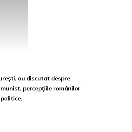
ureşti, au discutat despre
munist, percepţiile românilor
politice.