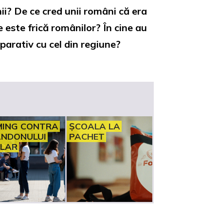
? De ce cred unii români că era
 este frică românilor? În cine au
arativ cu cel din regiune?
ING CONTRA
ȘCOALA LA
NDONULUI
PACHET
LAR