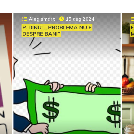
Aleg smart
15 aug 2024
P. DINU: ,, PROBLEMA NU E
E
DESPRE BANI”