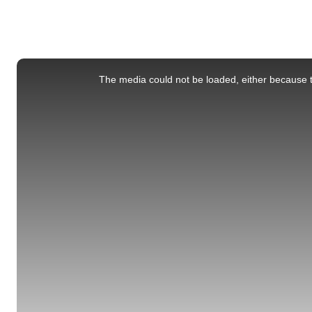
This
is
a
The media could not be loaded, either because t
modal
window.