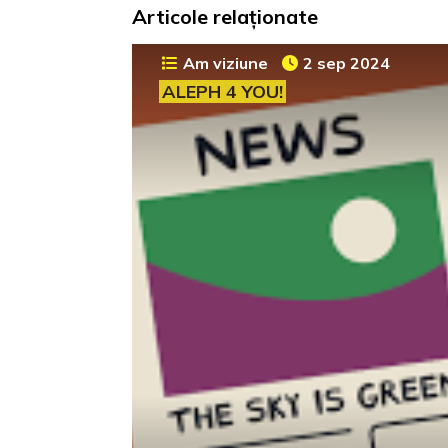
Articole relaționate
Am viziune
2 sep 2024
ALEPH 4 YOU!