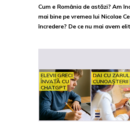
Cum e România de astăzi? Am înch
mai bine pe vremea lui Nicolae Cea
încredere? De ce nu mai avem eli
ELEVII GRECI
DAI CU ZARUL
ÎNVAȚĂ CU
CUNOAȘTERII
CHATGPT