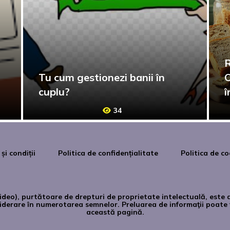
R
Tu cum gestionezi banii în
O
cuplu?
34
și condiții
Politica de confidențialitate
Politica de co
 video), purtătoare de drepturi de proprietate intelectuală, es
siderare în numerotarea semnelor. Preluarea de informaţii poate f
această pagină.