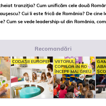
eiat tranziţia? Cum unificăm cele două Românii
uşescu? Cui îi este frică de România? De cine le
te? Cum se vede leadership-ul din România, comp
Recomandări
CODAȘII EUROPEI
VIITORUL
GAM
COPIILOR ÎN RO
ABA
ÎNCEPE MAI GREU
ȘCO