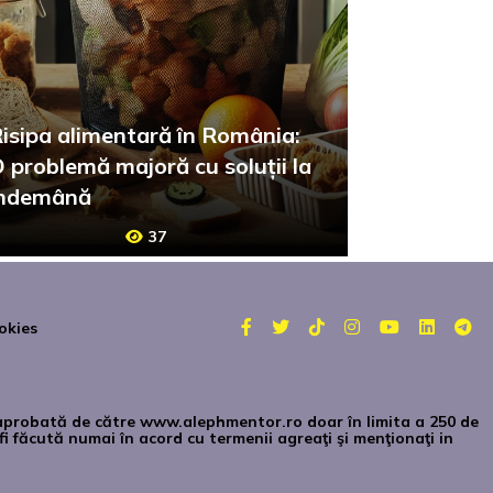
isipa alimentară în România:
 problemă majoră cu soluții la
îndemână
37
okies
te aprobată de către www.alephmentor.ro doar în limita a 250 de
i făcută numai în acord cu termenii agreaţi şi menţionaţi in