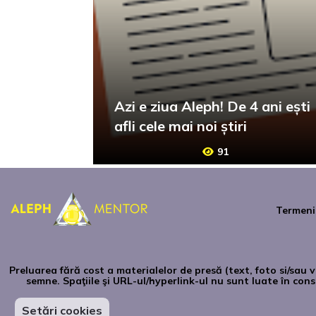
Azi e ziua Aleph! De 4 ani ești
afli cele mai noi știri
91
Termeni 
Preluarea fără cost a materialelor de presă (text, foto si/sau
semne. Spaţiile şi URL-ul/hyperlink-ul nu sunt luate în con
Setări cookies