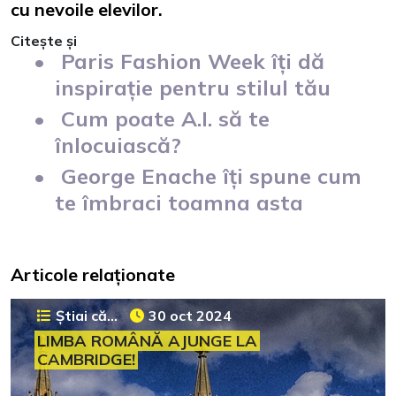
cu nevoile elevilor​​​.
Citește și
Paris Fashion Week îți dă
inspirație pentru stilul tău
Cum poate A.I. să te
înlocuiască?
George Enache îți spune cum
te îmbraci toamna asta
Articole relaționate
Știai că...
30 oct 2024
LIMBA ROMÂNĂ AJUNGE LA
CAMBRIDGE!