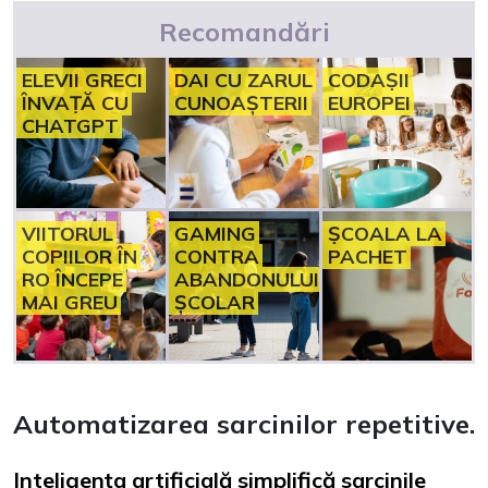
Recomandări
ELEVII GRECI
DAI CU ZARUL
CODAȘII
ÎNVAȚĂ CU
CUNOAȘTERII
EUROPEI
CHATGPT
VIITORUL
GAMING
ȘCOALA LA
COPIILOR ÎN
CONTRA
PACHET
RO ÎNCEPE
ABANDONULUI
MAI GREU
ȘCOLAR
Automatizarea sarcinilor repetitive.
Inteligența artificială simplifică sarcinile