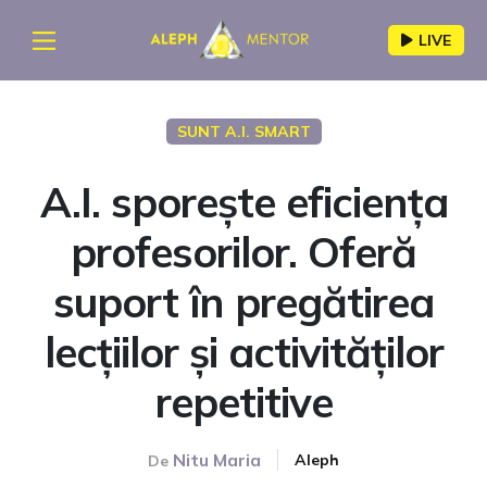
LIVE
SUNT A.I. SMART
A.I. sporește eficiența
profesorilor. Oferă
suport în pregătirea
lecțiilor și activităților
repetitive
Nitu Maria
Aleph
De