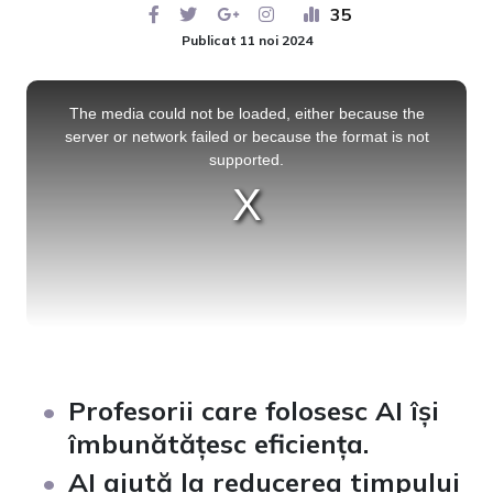
35
Publicat 11 noi 2024
This
is
a
The media could not be loaded, either because the
modal
window.
server or network failed or because the format is not
supported.
Profesorii care folosesc AI își
îmbunătățesc eficiența.
AI ajută la reducerea timpului