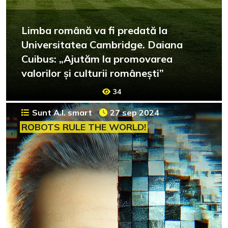
Limba română va fi predată la
Universitatea Cambridge. Daiana
Cuibus: „Ajutăm la promovarea
valorilor și culturii românești”
34
Sunt A.I. smart
27 sep 2024
ROBOTS RULE THE WORLD!