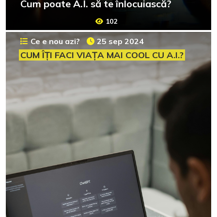
Cum poate A.I. să te înlocuiască?
102
Ce e nou azi?
25 sep 2024
CUM ÎȚI FACI VIAȚA MAI COOL CU A.I.?